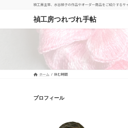
コ
ナ
禎工房主宰、水谷禎子の作品やオーダー商品をご紹介するサ
ン
ビ
テ
ゲ
禎工房つれづれ手帖
ン
ー
ツ
シ
へ
ョ
ス
ン
キ
に
ッ
移
プ
動
ホーム
休む時間
プロフィール