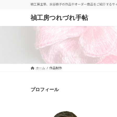
コ
ナ
禎工房主宰、水谷禎子の作品やオーダー商品をご紹介するサ
ン
ビ
テ
ゲ
禎工房つれづれ手帖
ン
ー
ツ
シ
へ
ョ
ス
ン
キ
に
ッ
移
プ
動
ホーム
作品制作
プロフィール