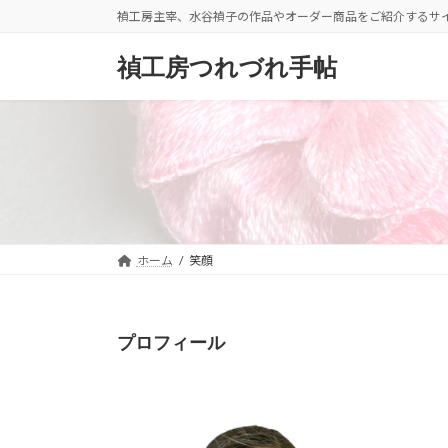
コ
ナ
禎工房主宰、水谷禎子の作品やオーダー商品をご紹介するサ
ン
ビ
テ
ゲ
禎工房つれづれ手帖
ン
ー
ツ
シ
へ
ョ
ス
ン
キ
に
ッ
移
プ
動
ホーム
笑顔
プロフィール