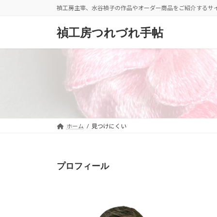
コ
ナ
禎工房主宰、水谷禎子の作品やオーダー商品をご紹介するサ
ン
ビ
テ
ゲ
禎工房つれづれ手帖
ン
ー
ツ
シ
へ
ョ
ス
ン
キ
に
ッ
移
プ
動
ホーム
見つけにくい
プロフィール