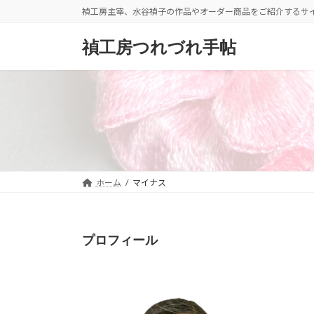
コ
ナ
禎工房主宰、水谷禎子の作品やオーダー商品をご紹介するサ
ン
ビ
テ
ゲ
禎工房つれづれ手帖
ン
ー
ツ
シ
へ
ョ
ス
ン
キ
に
ッ
移
プ
動
ホーム
マイナス
プロフィール