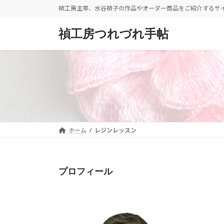
コ
ナ
禎工房主宰、水谷禎子の作品やオーダー商品をご紹介するサ
ン
ビ
テ
ゲ
禎工房つれづれ手帖
ン
ー
ツ
シ
へ
ョ
ス
ン
キ
に
ッ
移
プ
動
ホーム
レジンレッスン
プロフィール