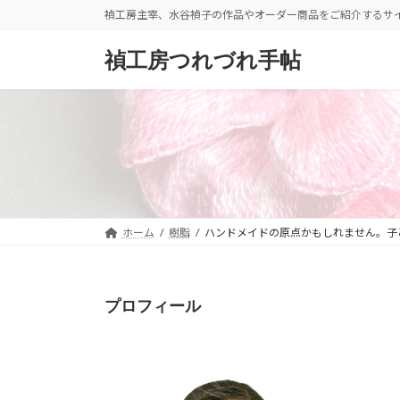
コ
ナ
禎工房主宰、水谷禎子の作品やオーダー商品をご紹介するサ
ン
ビ
テ
ゲ
禎工房つれづれ手帖
ン
ー
ツ
シ
へ
ョ
ス
ン
キ
に
ッ
移
プ
動
ホーム
樹脂
ハンドメイドの原点かもしれません。子
プロフィール