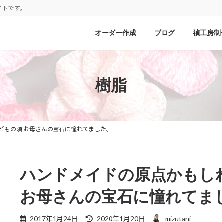
イトです。
オーダー作成
ブログ
禎工房制
樹脂
どもの頃 お母さんの宝石に憧れてました。
ハンドメイドの原点かもし
お母さんの宝石に憧れてま
最
2017年1月24日
2020年1月20日
mizutani