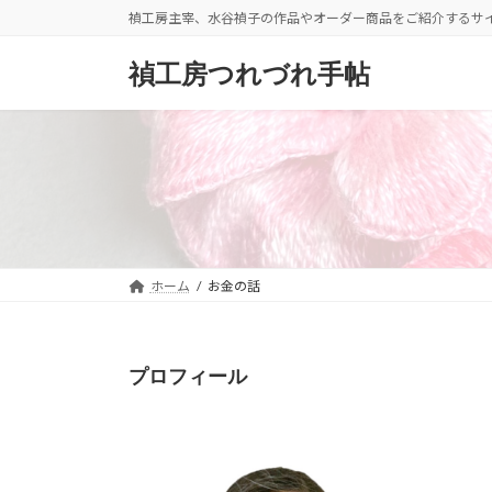
コ
ナ
禎工房主宰、水谷禎子の作品やオーダー商品をご紹介するサ
ン
ビ
テ
ゲ
禎工房つれづれ手帖
ン
ー
ツ
シ
へ
ョ
ス
ン
キ
に
ッ
移
プ
動
ホーム
お金の話
プロフィール