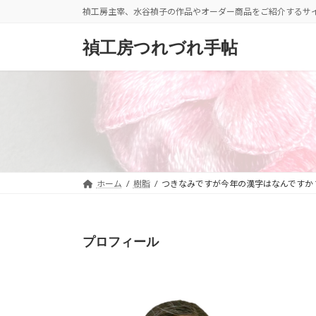
コ
ナ
禎工房主宰、水谷禎子の作品やオーダー商品をご紹介するサ
ン
ビ
テ
ゲ
禎工房つれづれ手帖
ン
ー
ツ
シ
へ
ョ
ス
ン
キ
に
ッ
移
プ
動
ホーム
樹脂
つきなみですが今年の漢字はなんですか
プロフィール