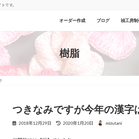
イトです。
オーダー作成
ブログ
禎工房制
樹脂
？
つきなみですが今年の漢字
最
2018年12月29日
2020年1月20日
mizutani
終
更